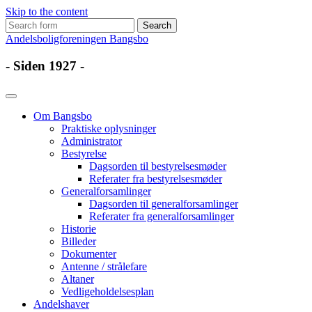
Skip to the content
Search
for:
Andelsboligforeningen Bangsbo
- Siden 1927 -
Om Bangsbo
Praktiske oplysninger
Administrator
Bestyrelse
Dagsorden til bestyrelsesmøder
Referater fra bestyrelsesmøder
Generalforsamlinger
Dagsorden til generalforsamlinger
Referater fra generalforsamlinger
Historie
Billeder
Dokumenter
Antenne / strålefare
Altaner
Vedligeholdelsesplan
Andelshaver