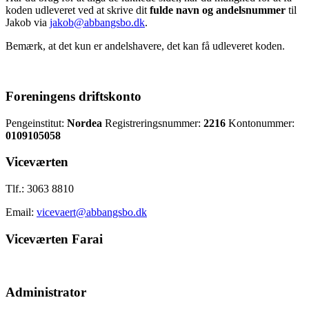
koden udleveret ved at skrive dit
fulde navn og andelsnummer
til
Jakob via
jakob@abbangsbo.dk
.
Bemærk, at det kun er andelshavere, det kan få udleveret koden.
Foreningens driftskonto
Pengeinstitut:
Nordea
Registreringsnummer:
2216
Kontonummer:
0109105058
Viceværten
Tlf.: 3063 8810
Email:
vicevaert@abbangsbo.dk
Viceværten Farai
Administrator