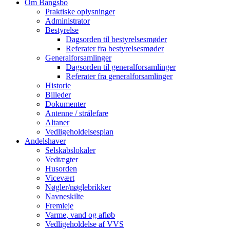
Om Bangsbo
field
Praktiske oplysninger
Administrator
Bestyrelse
Dagsorden til bestyrelsesmøder
Referater fra bestyrelsesmøder
Generalforsamlinger
Dagsorden til generalforsamlinger
Referater fra generalforsamlinger
Historie
Billeder
Dokumenter
Antenne / strålefare
Altaner
Vedligeholdelsesplan
Andelshaver
Selskabslokaler
Vedtægter
Husorden
Vicevært
Nøgler/nøglebrikker
Navneskilte
Fremleje
Varme, vand og afløb
Vedligeholdelse af VVS