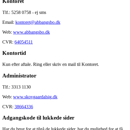
Kontoret
Tlf.: 5258 0758 - ej sms
Email:
kontoret@abbangsbo.dk
Web:
www.abbangsbo.dk
CVR:
64054511
Kontortid
Kun efter aftale. Ring eller skriv en mail til Kontoret.
Administrator
Tlf.: 3313 1130
Web:
www.skovgaardalsig.dk
CVR:
38664336
Adgangskode til lukkede sider
Har du brug for at tilgå de lukkede sider, har du mulighed for at få