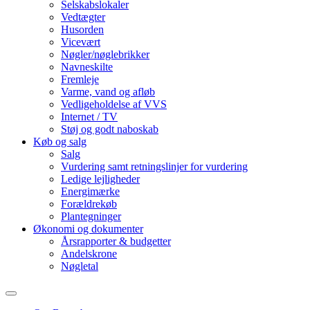
Selskabslokaler
Vedtægter
Husorden
Vicevært
Nøgler/nøglebrikker
Navneskilte
Fremleje
Varme, vand og afløb
Vedligeholdelse af VVS
Internet / TV
Støj og godt naboskab
Køb og salg
Salg
Vurdering samt retningslinjer for vurdering
Ledige lejligheder
Energimærke
Forældrekøb
Plantegninger
Økonomi og dokumenter
Årsrapporter & budgetter
Andelskrone
Nøgletal
Toggle
search