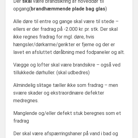
Der
skal
være brandsikring af hoveddør til
opgang(
brandhæmmende plade bag glas
)
Alle døre til entre og gange skal være til stede –
ellers er der fradrag på -2.000 kr. pr. stk. Der skal
ikke regnes fradrag for mgl. døre, hvis
hængsler/dørkarme/gerikter er fjerne og der er
lavet en afsluttet døråbning med fodpaneler og alt.
Vægge og lofter skal være brandsikre – også ved
tillukkede dørhuller. (skal udbedres)
Almindelig slitage tæller ikke som fradrag – men
svære skader og ekstraordinære defekter
medregnes.
Manglende og/eller defekt stuk beregnes som et
fradrag
Der skal være afspærringshaner på vand i bad og