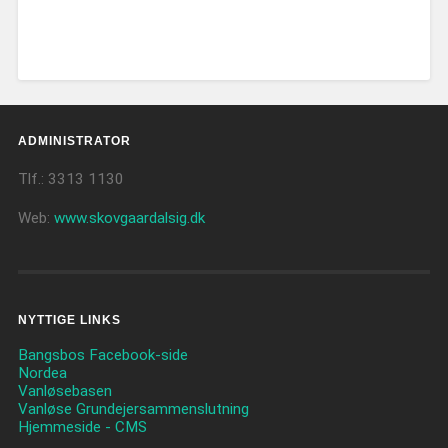
ADMINISTRATOR
Tlf.: 3313 1130
Web:
www.skovgaardalsig.dk
NYTTIGE LINKS
Bangsbos Facebook-side
Nordea
Vanløsebasen
Vanløse Grundejersammenslutning
Hjemmeside - CMS