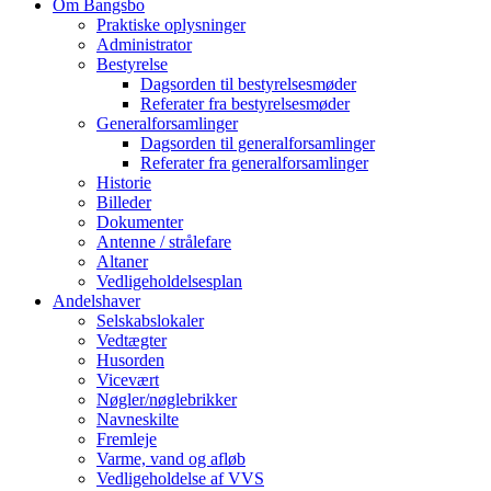
Om Bangsbo
field
Praktiske oplysninger
Administrator
Bestyrelse
Dagsorden til bestyrelsesmøder
Referater fra bestyrelsesmøder
Generalforsamlinger
Dagsorden til generalforsamlinger
Referater fra generalforsamlinger
Historie
Billeder
Dokumenter
Antenne / strålefare
Altaner
Vedligeholdelsesplan
Andelshaver
Selskabslokaler
Vedtægter
Husorden
Vicevært
Nøgler/nøglebrikker
Navneskilte
Fremleje
Varme, vand og afløb
Vedligeholdelse af VVS