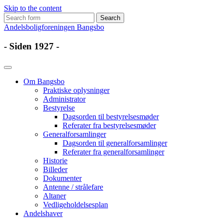
Skip to the content
Search
for:
Andelsboligforeningen Bangsbo
- Siden 1927 -
Om Bangsbo
Praktiske oplysninger
Administrator
Bestyrelse
Dagsorden til bestyrelsesmøder
Referater fra bestyrelsesmøder
Generalforsamlinger
Dagsorden til generalforsamlinger
Referater fra generalforsamlinger
Historie
Billeder
Dokumenter
Antenne / strålefare
Altaner
Vedligeholdelsesplan
Andelshaver