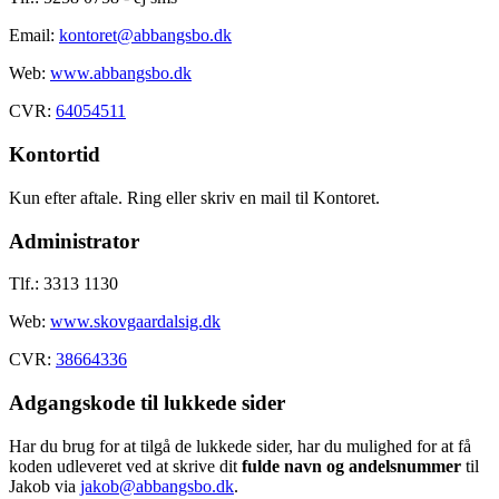
Email:
kontoret@abbangsbo.dk
Web:
www.abbangsbo.dk
CVR:
64054511
Kontortid
Kun efter aftale. Ring eller skriv en mail til Kontoret.
Administrator
Tlf.: 3313 1130
Web:
www.skovgaardalsig.dk
CVR:
38664336
Adgangskode til lukkede sider
Har du brug for at tilgå de lukkede sider, har du mulighed for at få
koden udleveret ved at skrive dit
fulde navn og andelsnummer
til
Jakob via
jakob@abbangsbo.dk
.