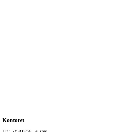
Kontoret
Tlf.: 5258 0758 - ej sms