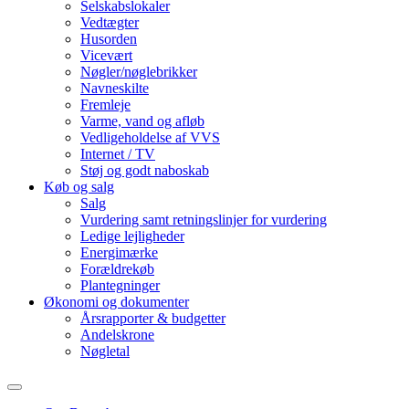
Selskabslokaler
Vedtægter
Husorden
Vicevært
Nøgler/nøglebrikker
Navneskilte
Fremleje
Varme, vand og afløb
Vedligeholdelse af VVS
Internet / TV
Støj og godt naboskab
Køb og salg
Salg
Vurdering samt retningslinjer for vurdering
Ledige lejligheder
Energimærke
Forældrekøb
Plantegninger
Økonomi og dokumenter
Årsrapporter & budgetter
Andelskrone
Nøgletal
Toggle
search