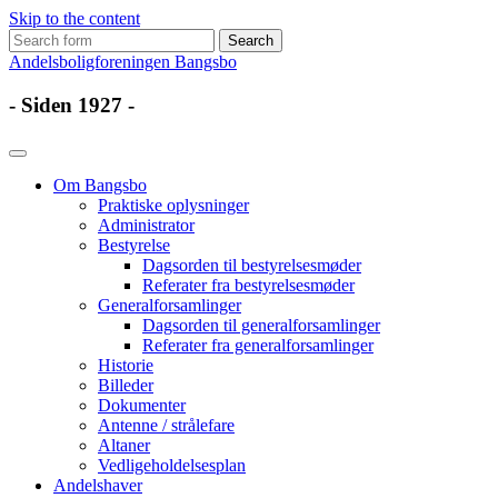
Skip to the content
Search
for:
Andelsboligforeningen Bangsbo
- Siden 1927 -
Om Bangsbo
Praktiske oplysninger
Administrator
Bestyrelse
Dagsorden til bestyrelsesmøder
Referater fra bestyrelsesmøder
Generalforsamlinger
Dagsorden til generalforsamlinger
Referater fra generalforsamlinger
Historie
Billeder
Dokumenter
Antenne / strålefare
Altaner
Vedligeholdelsesplan
Andelshaver