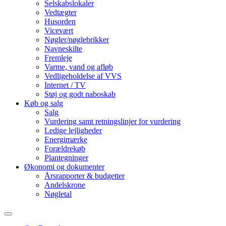
Selskabslokaler
Vedtægter
Husorden
Vicevært
Nøgler/nøglebrikker
Navneskilte
Fremleje
Varme, vand og afløb
Vedligeholdelse af VVS
Internet / TV
Støj og godt naboskab
Køb og salg
Salg
Vurdering samt retningslinjer for vurdering
Ledige lejligheder
Energimærke
Forældrekøb
Plantegninger
Økonomi og dokumenter
Årsrapporter & budgetter
Andelskrone
Nøgletal
Toggle
search