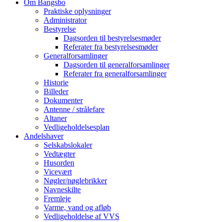
Om Bangsbo
field
Praktiske oplysninger
Administrator
Bestyrelse
Dagsorden til bestyrelsesmøder
Referater fra bestyrelsesmøder
Generalforsamlinger
Dagsorden til generalforsamlinger
Referater fra generalforsamlinger
Historie
Billeder
Dokumenter
Antenne / strålefare
Altaner
Vedligeholdelsesplan
Andelshaver
Selskabslokaler
Vedtægter
Husorden
Vicevært
Nøgler/nøglebrikker
Navneskilte
Fremleje
Varme, vand og afløb
Vedligeholdelse af VVS