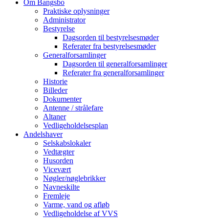
Om Bangsbo
field
Praktiske oplysninger
Administrator
Bestyrelse
Dagsorden til bestyrelsesmøder
Referater fra bestyrelsesmøder
Generalforsamlinger
Dagsorden til generalforsamlinger
Referater fra generalforsamlinger
Historie
Billeder
Dokumenter
Antenne / strålefare
Altaner
Vedligeholdelsesplan
Andelshaver
Selskabslokaler
Vedtægter
Husorden
Vicevært
Nøgler/nøglebrikker
Navneskilte
Fremleje
Varme, vand og afløb
Vedligeholdelse af VVS