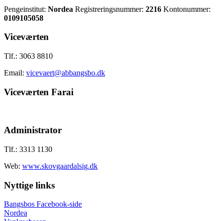
Pengeinstitut:
Nordea
Registreringsnummer:
2216
Kontonummer:
0109105058
Viceværten
Tlf.: 3063 8810
Email:
vicevaert@abbangsbo.dk
Viceværten Farai
Administrator
Tlf.: 3313 1130
Web:
www.skovgaardalsig.dk
Nyttige links
Bangsbos Facebook-side
Nordea