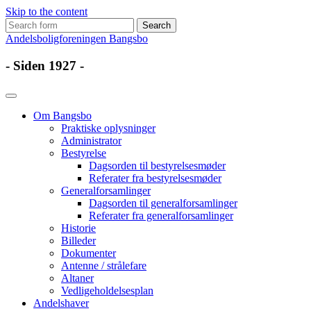
Skip to the content
Search
for:
Andelsboligforeningen Bangsbo
- Siden 1927 -
Om Bangsbo
Praktiske oplysninger
Administrator
Bestyrelse
Dagsorden til bestyrelsesmøder
Referater fra bestyrelsesmøder
Generalforsamlinger
Dagsorden til generalforsamlinger
Referater fra generalforsamlinger
Historie
Billeder
Dokumenter
Antenne / strålefare
Altaner
Vedligeholdelsesplan
Andelshaver