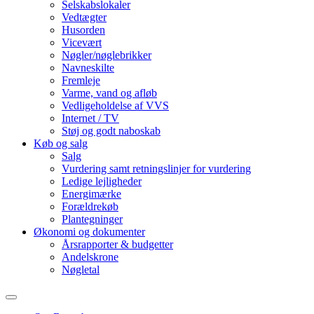
Selskabslokaler
Vedtægter
Husorden
Vicevært
Nøgler/nøglebrikker
Navneskilte
Fremleje
Varme, vand og afløb
Vedligeholdelse af VVS
Internet / TV
Støj og godt naboskab
Køb og salg
Salg
Vurdering samt retningslinjer for vurdering
Ledige lejligheder
Energimærke
Forældrekøb
Plantegninger
Økonomi og dokumenter
Årsrapporter & budgetter
Andelskrone
Nøgletal
Toggle
search